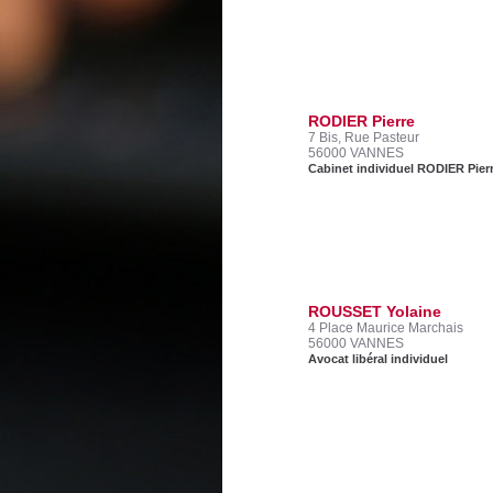
RODIER Pierre
7 Bis, Rue Pasteur
56000 VANNES
Cabinet individuel RODIER Pier
ROUSSET Yolaine
4 Place Maurice Marchais
56000 VANNES
Avocat libéral individuel