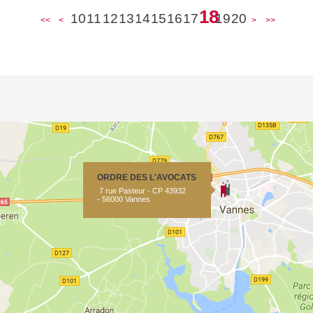
18
10
11
12
13
14
15
16
17
19
20
<<
<
>
>>
ORDRE DES L'AVOCATS
7 rue Pasteur - CP 43932
- 56000 Vannes