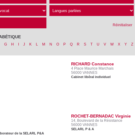
Réinitialiser
ABÉTIQUE
G
H
I
J
K
L
M
N
O
P
Q
R
S
T
U
V
W
X
Y
Z
RICHARD Constance
4 Place Maurice Marchais
56000 VANNES
Cabinet libéral individuel
ROCHET-BERNADAC Virginie
14, Boulevard de la Résistance
56000 VANNES
SELARL P & A
llaborateur de la SELARL P&A