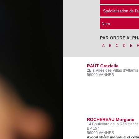
Nom
PAR ORDRE ALPH
A
B
C
D
E
F
RAUT Graziella
2Bis, Allée des Villas d'Atlantis
56000 VANNES
ROCHEREAU Morgane
14 Boulevard de la Résistance
BP 157
56000 VANNES
Avocat libéral individuel et co