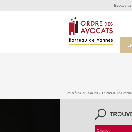
Espace av
Le
Vous êtes ici :
accueil
/
Le barreau de Vanne
TROUV
Cabinet