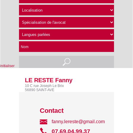
Nom
nitialiser
LE RESTE Fanny
10 C rue Joseph Le Brix
56890 SAINT-AVE
Contact
fanny.lereste@gmail.com
07.69.04.99.37