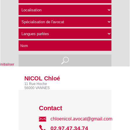
Nom
nitialiser
NICOL Chloé
11 Rue Hoche
56000 VANNES
Contact
chloenicol.avocat@gmail.com
02.97.47.34.74