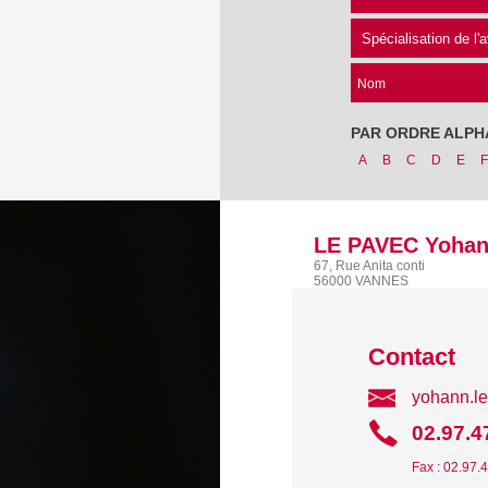
Nom
PAR ORDRE ALPH
A
B
C
D
E
F
LE PAVEC Yoha
67, Rue Anita conti
56000 VANNES
Contact
yohann.l
02.97.4
Fax : 02.97.