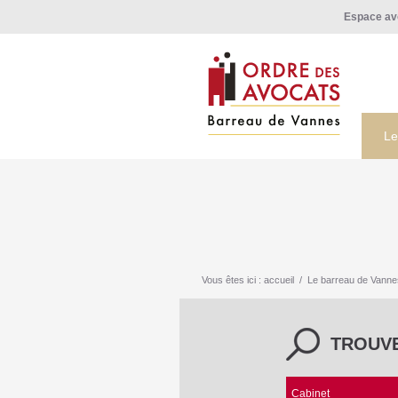
Espace av
Le
Vous êtes ici :
accueil
/
Le barreau de Vanne
TROUV
Cabinet