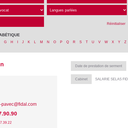
Réinitialiser
ABÉTIQUE
G
H
I
J
K
L
M
N
O
P
Q
R
S
T
U
V
W
X
Y
Z
nn
Date de prestation de serment
Cabinet
SALARIE SELAS FI
e-pavec@fidal.com
7.90.90
47.39.22