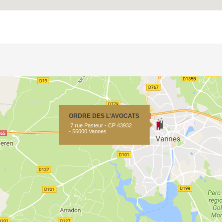
ORDRE DES L'AVOCATS
7 rue Pasteur - CP 43932
- 56000 Vannes