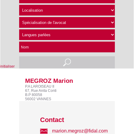
Nom
nitialiser
MEGROZ Marion
P.A LAROISEAU II
67, Rue Anita Conti
B.P 80058
56002 VANNES
Contact
marion.megroz@fidal.com