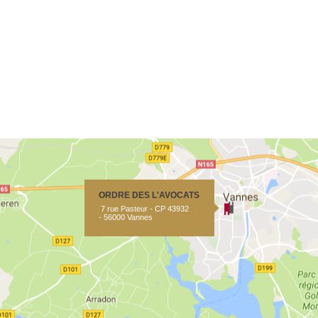
ORDRE DES L'AVOCATS
7 rue Pasteur - CP 43932
- 56000 Vannes