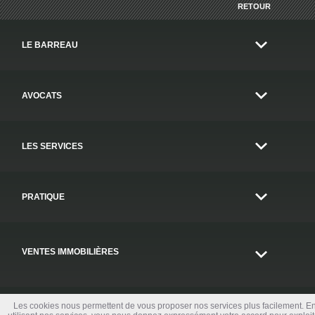
RETOUR
LE BARREAU
AVOCATS
LES SERVICES
PRATIQUE
VENTES IMMOBILIÈRES
Les cookies nous permettent de vous proposer nos services plus facilement. E
CONTACT