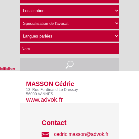
Nom
nitialiser
MASSON Cédric
13, Rue Ferdinand Le Dressay
56000 VANNES
www.advok.fr
Contact
cedric.masson@advok.fr