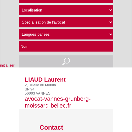
Nom
nitialiser
LIAUD Laurent
2, Ruelle du Moulin
BP 94
56003 VANNES
avocat-vannes-grunberg-
moissard-bellec.fr
Contact