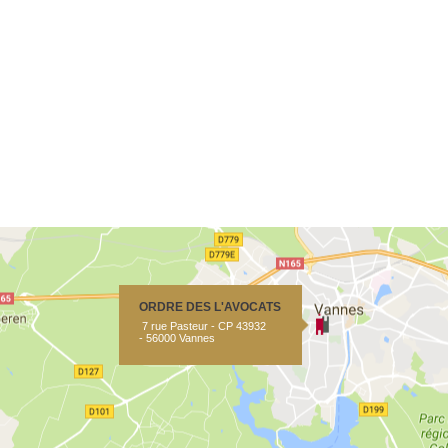
ORDRE DES L'AVOCATS
7 rue Pasteur - CP 43932
- 56000 Vannes