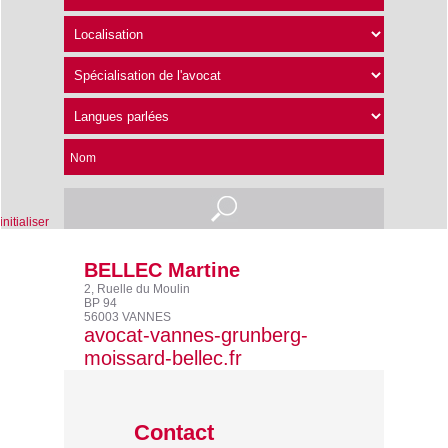
Nom
nitialiser
BELLEC Martine
2, Ruelle du Moulin
BP 94
56003 VANNES
avocat-vannes-grunberg-
moissard-bellec.fr
Contact