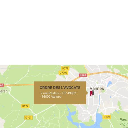
ORDRE DES L'AVOCATS
7 rue Pasteur - CP 43932
- 56000 Vannes