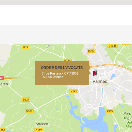
ORDRE DES L'AVOCATS
7 rue Pasteur - CP 43932
- 56000 Vannes