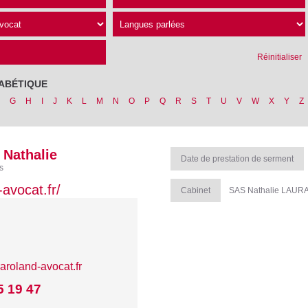
Réinitialiser
ABÉTIQUE
G
H
I
J
K
L
M
N
O
P
Q
R
S
T
U
V
W
X
Y
Z
Nathalie
Date de prestation de serment
s
avocat.fr/
Cabinet
SAS Nathalie LAUR
aroland-avocat.fr
5 19 47