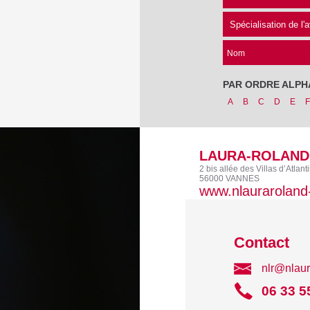
Nom
PAR ORDRE ALPH
A
B
C
D
E
F
LAURA-ROLAND 
2 bis allée des Villas d’Atlanti
56000 VANNES
www.nlauraroland-
Contact
nlr@nlaur
06 33 5