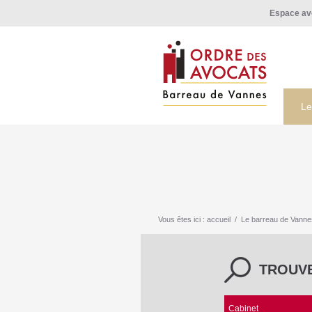
Espace av
Le
Vous êtes ici :
accueil
/
Le barreau de Vanne
TROUV
Cabinet