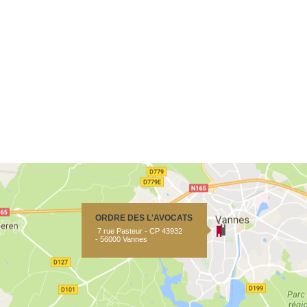
ORDRE DES L'AVOCATS
7 rue Pasteur - CP 43932
- 56000 Vannes