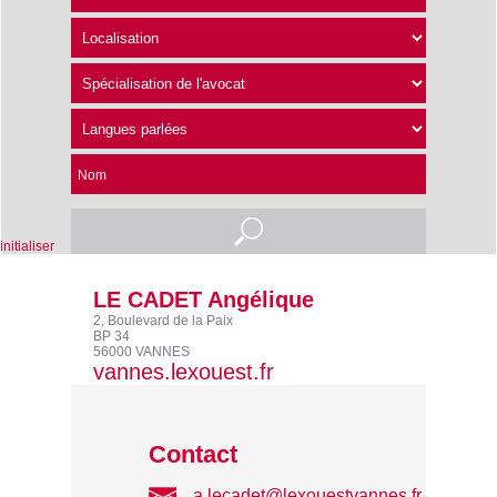
Nom
nitialiser
LE CADET Angélique
2, Boulevard de la Paix
BP 34
56000 VANNES
vannes.lexouest.fr
Contact
a.lecadet@lexouestvannes.fr