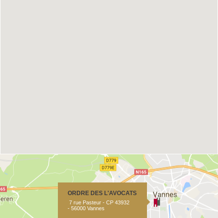
ORDRE DES L'AVOCATS
7 rue Pasteur - CP 43932
- 56000 Vannes